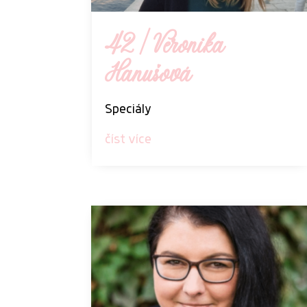
42 | Veronika
Hanušová
Speciály
číst více