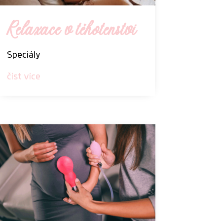
Relaxace v těhotenství
Speciály
číst více