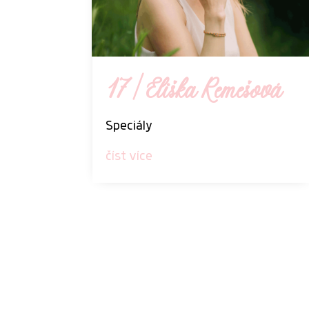
17 | Eliška Remešová
Speciály
číst více