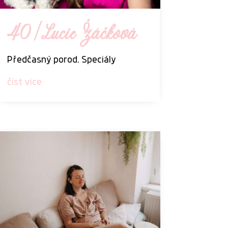
40 | Lucie Žáčková
Předčasný porod
,
Speciály
číst více