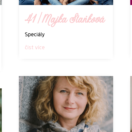
41 | Majka Staňková
Speciály
číst více