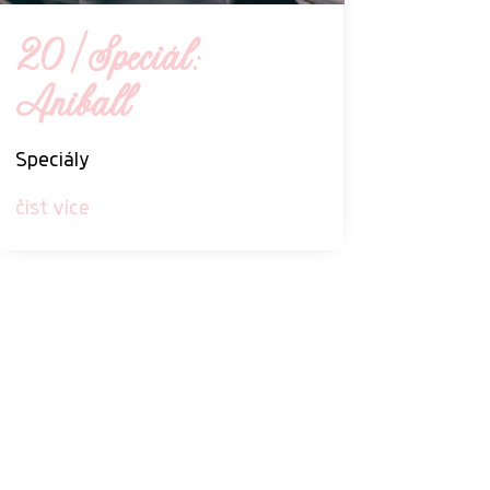
20 | Speciál:
Aniball
Speciály
číst více