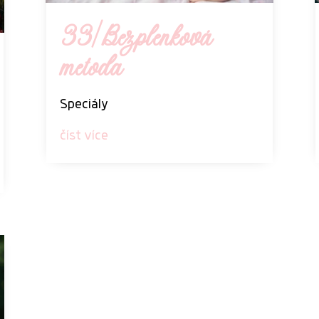
33| Bezplenková
metoda
Speciály
číst více