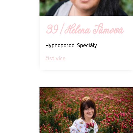
39 | Helena Tůmová
Hypnoporod
,
Speciály
číst více