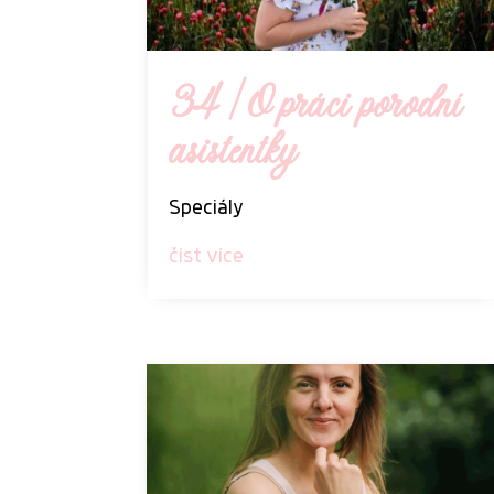
34 | O práci porodní
asistentky
Speciály
číst více