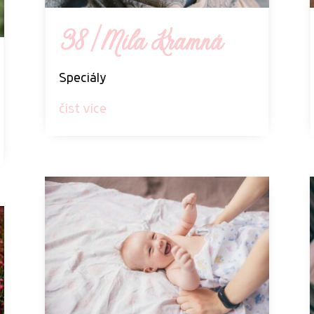
38 | Míla Kramná
Speciály
číst více