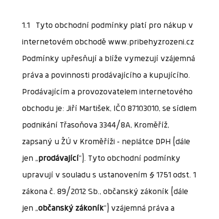
1.1 Tyto obchodní podmínky platí pro nákup v
internetovém obchodě www.pribehyzrozeni.cz
Podmínky upřesňují a blíže vymezují vzájemná
práva a povinnosti prodávajícího a kupujícího.
Prodávajícím a provozovatelem internetového
obchodu je: Jiří Martišek, IČO 87103010, se sídlem
podnikání Třasoňova 3344/8A, Kroměříž,
zapsaný u ŽÚ v Kroměříži – neplátce DPH (dále
jen „
prodávající
“). Tyto obchodní podmínky
upravují v souladu s ustanovením § 1751 odst. 1
zákona č. 89/2012 Sb., občanský zákoník (dále
jen „
občanský zákoník
“) vzájemná práva a