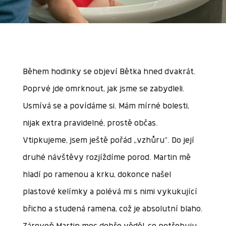
Během hodinky se objeví Bětka hned dvakrát.
Poprvé jde omrknout, jak jsme se zabydleli.
Usmívá se a povídáme si. Mám mírné bolesti,
nijak extra pravidelné, prostě občas.
Vtipkujeme, jsem ještě pořád „vzhůru“. Do její
druhé návštěvy rozjíždíme porod. Martin mě
hladí po ramenou a krku, dokonce našel
plastové kelímky a polévá mi s nimi vykukující
břicho a studená ramena, což je absolutní blaho.