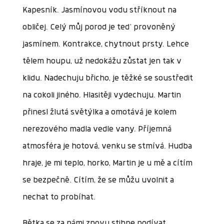
Kapesník. Jasmínovou vodu stříknout na
obličej. Celý můj porod je teď provoněný
jasmínem. Kontrakce, chytnout prsty. Lehce
tělem houpu, už nedokážu zůstat jen tak v
klidu. Nadechuju břicho, je těžké se soustředit
na cokoli jiného. Hlasitěji vydechuju. Martin
přinesl žlutá světýlka a omotává je kolem
nerezového madla vedle vany. Příjemná
atmosféra je hotová, venku se stmívá. Hudba
hraje, je mi teplo, horko, Martin je u mě a cítím
se bezpečně. Cítím, že se můžu uvolnit a
nechat to probíhat.
Bětka se za námi znovu stihne podívat.