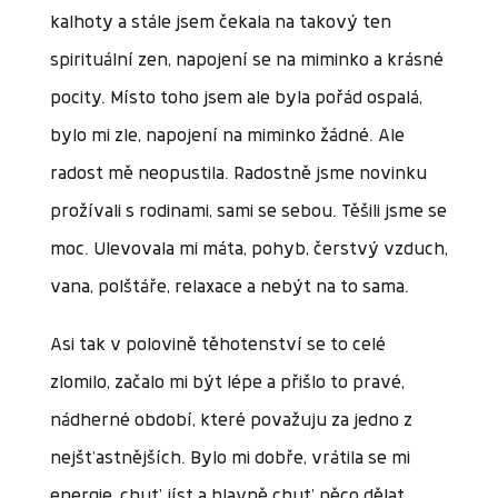
kalhoty a stále jsem čekala na takový ten
spirituální zen, napojení se na miminko a krásné
pocity. Místo toho jsem ale byla pořád ospalá,
bylo mi zle, napojení na miminko žádné. Ale
radost mě neopustila. Radostně jsme novinku
prožívali s rodinami, sami se sebou. Těšili jsme se
moc. Ulevovala mi máta, pohyb, čerstvý vzduch,
vana, polštáře, relaxace a nebýt na to sama.
Asi tak v polovině těhotenství se to celé
zlomilo, začalo mi být lépe a přišlo to pravé,
nádherné období, které považuju za jedno z
nejšťastnějších. Bylo mi dobře, vrátila se mi
energie, chuť jíst a hlavně chuť něco dělat.