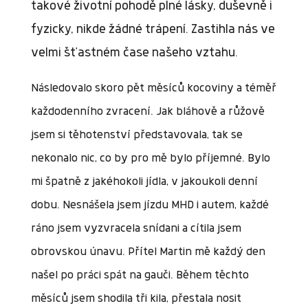
takové životní pohodě plné lásky, duševně i
fyzicky, nikde žádné trápení. Zastihla nás ve
velmi šťastném čase našeho vztahu.
Následovalo skoro pět měsíců kocoviny a téměř
každodenního zvracení. Jak bláhově a růžově
jsem si těhotenství představovala, tak se
nekonalo nic, co by pro mě bylo příjemné. Bylo
mi špatně z jakéhokoli jídla, v jakoukoli denní
dobu. Nesnášela jsem jízdu MHD i autem, každé
ráno jsem vyzvracela snídani a cítila jsem
obrovskou únavu. Přítel Martin mě každý den
našel po práci spát na gauči. Během těchto
měsíců jsem shodila tři kila, přestala nosit