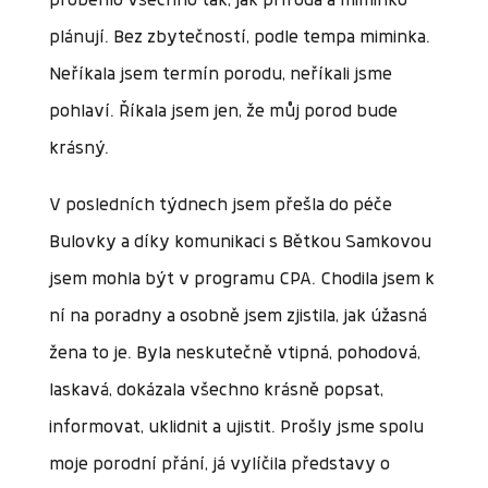
proběhlo všechno tak, jak příroda a miminko
plánují. Bez zbytečností, podle tempa miminka.
Neříkala jsem termín porodu, neříkali jsme
pohlaví. Říkala jsem jen, že můj porod bude
krásný.
V posledních týdnech jsem přešla do péče
Bulovky a díky komunikaci s Bětkou Samkovou
jsem mohla být v programu CPA. Chodila jsem k
ní na poradny a osobně jsem zjistila, jak úžasná
žena to je. Byla neskutečně vtipná, pohodová,
laskavá, dokázala všechno krásně popsat,
informovat, uklidnit a ujistit. Prošly jsme spolu
moje porodní přání, já vylíčila představy o