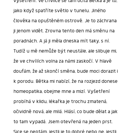
vyšetření. Ve chvilce se tam ocitá Bětka a je to,
jako když spatříte světlo v tunelu. Jiného
člověka na opuštěném ostrově. Je to záchrana
ji jenom vidět. Zrovna tento den má směnu na
poradnách. A já ji měla dneska mít taky, s ní.
Tudíž u mě nemůže být neustále, ale slibuje mi,
že ve chvílích volna za námi zaskočí. V hlavě
doufám, že až skončí směna, bude moci dorazit i
k porodu. Bětka mi nabízí, že na rozjezd donese
homeopatika, obejme mne a mizí. Vyšetření
probíhá v klidu, lékařka je trochu zmatená,
očividně nová, ale milá. Hlásí, co bude dělat a jak
to tam vypadá. Jsem otevřená na jeden prst.
Sice se neptám, jestli je to dobré nebo ne, jestli