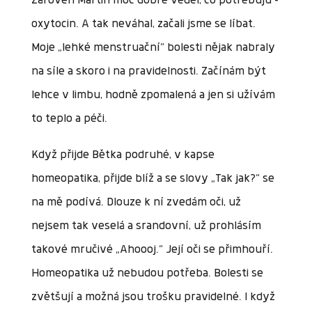
Zároveň Martin moc dobře věděl, co potřebuju –
oxytocin. A tak neváhal, začali jsme se líbat.
Moje „lehké menstruační“ bolesti nějak nabraly
na síle a skoro i na pravidelnosti. Začínám být
lehce v limbu, hodně zpomalená a jen si užívám
to teplo a péči.
Když přijde Bětka podruhé, v kapse
homeopatika, přijde blíž a se slovy „Tak jak?“ se
na mě podívá. Dlouze k ní zvedám oči, už
nejsem tak veselá a srandovní, už prohlásím
takové mručivé „Ahoooj.“ Její oči se přimhouří.
Homeopatika už nebudou potřeba. Bolesti se
zvětšují a možná jsou trošku pravidelné. I když