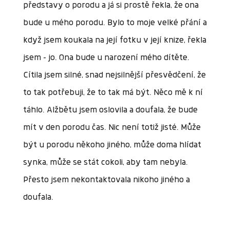
představy o porodu a já si prostě řekla, že ona
bude u mého porodu. Bylo to moje velké přání a
když jsem koukala na její fotku v její knize, řekla
jsem – jo. Ona bude u narození mého dítěte.
Cítila jsem silné, snad nejsilnější přesvědčení, že
to tak potřebuji, že to tak má být. Něco mě k ní
táhlo. Alžbětu jsem oslovila a doufala, že bude
mít v den porodu čas. Nic není totiž jisté. Může
být u porodu někoho jiného, může doma hlídat
synka, může se stát cokoli, aby tam nebyla.
Přesto jsem nekontaktovala nikoho jiného a
doufala.