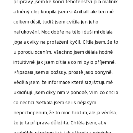
přípravy jsem ke konci těhotenství pila maliník
a lněný olej, koupila jsem si Aniball, ale ten mě
celkem děsil, tudíž jsem cvičila jen jeho
nafukování. Moc dobře na tělo i duši mi dělala
jóga a cviky na protažení kyčlí. Cítila jsem, že to
u porodu ocením. Všechno jsem dělala hodně
intuitivně, jak jsem cítila a co mi bylo příjemné.
Připadala jsem si božsky, prostě jako bohyně.
Věděla jsem, že informace které si zjišťuji, mě
uklidňují, jsem díky nim v pohodě, vím, co chci a
co nechci. Setkala jsem se i s nějakým
nepochopením, že to moc hrotím, ale já věděla,
že je ta příprava důležitá. Chtěla jsem, aby