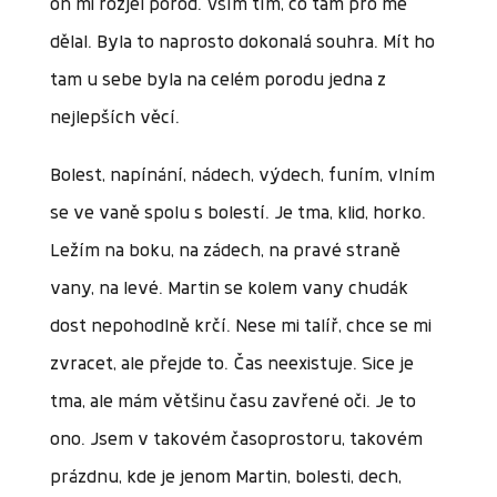
on mi rozjel porod. Vším tím, co tam pro mě
dělal. Byla to naprosto dokonalá souhra. Mít ho
tam u sebe byla na celém porodu jedna z
nejlepších věcí.
Bolest, napínání, nádech, výdech, funím, vlním
se ve vaně spolu s bolestí. Je tma, klid, horko.
Ležím na boku, na zádech, na pravé straně
vany, na levé. Martin se kolem vany chudák
dost nepohodlně krčí. Nese mi talíř, chce se mi
zvracet, ale přejde to. Čas neexistuje. Sice je
tma, ale mám většinu času zavřené oči. Je to
ono. Jsem v takovém časoprostoru, takovém
prázdnu, kde je jenom Martin, bolesti, dech,