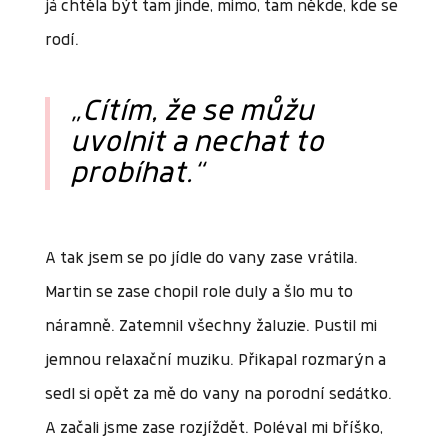
já chtěla být tam jinde, mimo, tam někde, kde se
rodí.
„
Cítím, že se můžu
uvolnit a nechat to
probíhat.
“
A tak jsem se po jídle do vany zase vrátila.
Martin se zase chopil role duly a šlo mu to
náramně. Zatemnil všechny žaluzie. Pustil mi
jemnou relaxační muziku. Přikapal rozmarýn a
sedl si opět za mě do vany na porodní sedátko.
A začali jsme zase rozjíždět. Poléval mi bříško,