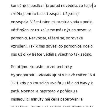
konečně ti poslíčci (já pořád nevěděla, co to je) a
chtěla jsem tu bolest zaspat. Už jsem ji
nezaspala. V šest ráno mi praskla voda a podle
Bětčiných instrukcí jsme měli být do deseti v
porodnici. Nervozita, těšení se, obrovské
vzrušení. Taxík nás dovezl do porodnice, kde o
nás už díky Bětce věděli a všechno tak začalo.
Při příjmu zkouším první techniky
hypnoporodu – vizualizuju si v hlavě cvičení 5 4
3 2 1, kdy po kouscích uvolňuju tělo od hlavy k
patě. Monitor je naprosto v pořádku a
následující minuty mě čeká papírování a